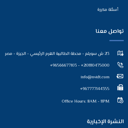
أسئلة مكررة
تواصل معنا
23 ش سويلم - محطة الطالبية الهرم الرئيسي - الجيزة - مصر
201110475000+ - 96566677103+
info@nvidt.com
967777144355+
Office Hours: 8AM - 11PM
النشرة الإخبارية